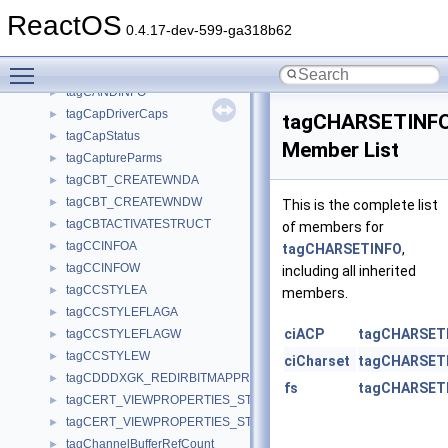
tagCallbackData
►
ReactOS
tagCANDIDATEFORM
►
0.4.17-dev-599-ga318b62
tagCANDIDATEINFO
►
Toggle main menu visibility
tagCANDIDATELIST
►
tagCANDINFO
►
tagCapDriverCaps
►
tagCHARSETINF
tagCapStatus
►
Member List
tagCaptureParms
►
tagCBT_CREATEWNDA
►
tagCBT_CREATEWNDW
►
This is the complete list
tagCBTACTIVATESTRUCT
►
of members for
tagCCINFOA
►
tagCHARSETINFO
,
tagCCINFOW
►
including all inherited
tagCCSTYLEA
►
members.
tagCCSTYLEFLAGA
►
ciACP
tagCHARSET
tagCCSTYLEFLAGW
►
tagCCSTYLEW
►
ciCharset
tagCHARSET
tagCDDDXGK_REDIRBITMAPPRESENTINFO
►
fs
tagCHARSET
tagCERT_VIEWPROPERTIES_STRUCT_A
►
tagCERT_VIEWPROPERTIES_STRUCT_W
►
tagChannelBufferRefCount
►