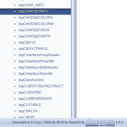
tagCHAR_INFO
►
tagCHARSETINFO
►
tagCHOOSECOLORA
►
tagCHOOSECOLORW
►
tagCHOOSEFONTA
►
tagCHOOSEFONTW
►
tagCIEXYZ
►
tagCIEXYZTRIPLE
►
tagCInterfaceProxyHeader
►
tagCInterfaceProxyVtbl
►
tagCInterfaceStubHeader
►
tagCInterfaceStubVtbl
►
tagClassFactory
►
tagCLIENTCREATESTRUCT
►
tagCLIENTIMC
►
tagCLIPBOARDDATA
►
tagCLRTABLE
►
tagCMFLTR
►
tagCMOID
►
Generated on Fri Aug 7 2026 06:38:43 for ReactOS by
1.9.6
tagCOLOR
►