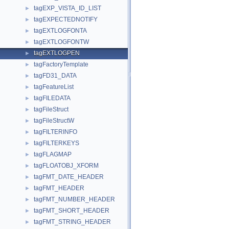
tagEXP_VISTA_ID_LIST
►
tagEXPECTEDNOTIFY
►
tagEXTLOGFONTA
►
tagEXTLOGFONTW
►
tagEXTLOGPEN
►
tagFactoryTemplate
►
tagFD31_DATA
►
tagFeatureList
►
tagFILEDATA
►
tagFileStruct
►
tagFileStructW
►
tagFILTERINFO
►
tagFILTERKEYS
►
tagFLAGMAP
►
tagFLOATOBJ_XFORM
►
tagFMT_DATE_HEADER
►
tagFMT_HEADER
►
tagFMT_NUMBER_HEADER
►
tagFMT_SHORT_HEADER
►
tagFMT_STRING_HEADER
►