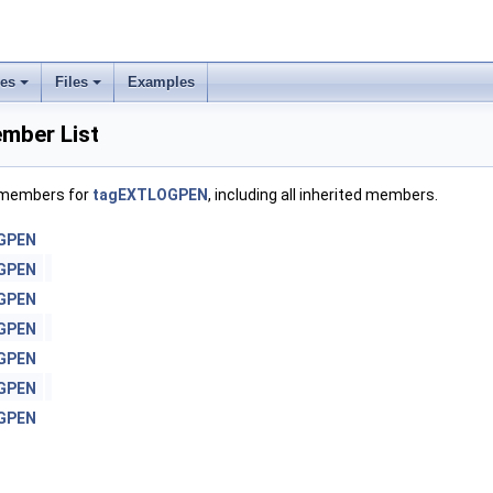
ses
Files
Examples
ber List
f members for
tagEXTLOGPEN
, including all inherited members.
GPEN
GPEN
GPEN
GPEN
GPEN
GPEN
GPEN