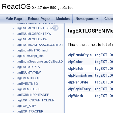
tagENUMEDIADETAILS
►
ReactOS
tagENUMLIST
►
0.4.17-dev-590-gbc0a1de
tagENUMLOGFONTA
►
tagENUMLOGFONTEXA
►
Main Page
Related Pages
Modules
Namespaces
Clas
tagENUMLOGFONTEXDVA
►
tagENUMLOGFONTEXDVW
►
tagEXTLOGPEN Mem
tagENUMLOGFONTEXW
►
tagENUMLOGFONTW
►
This is the complete list o
tagENUMNAMESASCIICONTEXT
►
tagEnumRfc1766_impl
►
elpBrushStyle
tagEXTLO
tagEnumScript_impl
►
tagEnumSessionAsyncCallbackData
elpColor
tagEXTLO
►
tagENUMTYPEA
►
elpHatch
tagEXTLO
tagENUMTYPEW
►
elpNumEntries
tagEXTLO
tagEVENTHOOK
►
elpPenStyle
tagEXTLO
tagEVENTMSG
►
elpStyleEntry
tagEXTLO
tagEVENTTABLE
►
tagEXBMINFOHEADER
►
elpWidth
tagEXTLO
tagEXP_KNOWN_FOLDER
►
tagEXP_SHIM
►
tagEXP_TRACKER
►