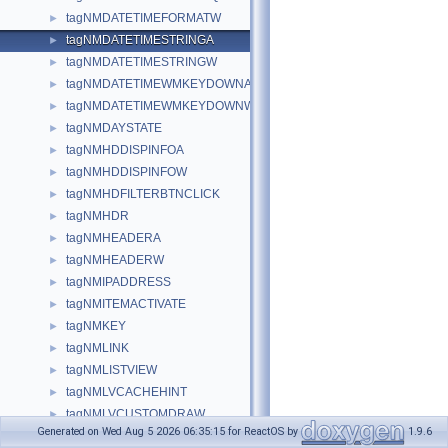
tagNMDATETIMEFORMATW
►
tagNMDATETIMESTRINGA
►
tagNMDATETIMESTRINGW
►
tagNMDATETIMEWMKEYDOWNA
►
tagNMDATETIMEWMKEYDOWNW
►
tagNMDAYSTATE
►
tagNMHDDISPINFOA
►
tagNMHDDISPINFOW
►
tagNMHDFILTERBTNCLICK
►
tagNMHDR
►
tagNMHEADERA
►
tagNMHEADERW
►
tagNMIPADDRESS
►
tagNMITEMACTIVATE
►
tagNMKEY
►
tagNMLINK
►
tagNMLISTVIEW
►
tagNMLVCACHEHINT
►
tagNMLVCUSTOMDRAW
►
Generated on Wed Aug 5 2026 06:35:15 for ReactOS by
1.9.6
tagNMLVFINDITEMA
►