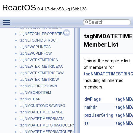
tagname
►
ReactOS
tagNAMED_FORMAT
►
0.4.17-dev-581-g16bb138
tagNAMED_PROFILE_INFO
►
Toggle main menu visibility
tagNCCALCSIZE_PARAMS
►
tagNetCfgComponentItem
►
tagNETCON_PROPERTIES
►
tagNMDATETIME
tagNETCONIDSTRUCT
►
Member List
tagNEWCPLINFOA
►
tagNEWCPLINFOW
►
tagNEWTEXTMETRICA
►
This is the complete list
tagNEWTEXTMETRICEXA
►
of members for
tagNEWTEXTMETRICEXW
►
tagNMDATETIMESTRIN
tagNEWTEXTMETRICW
►
including all inherited
tagNMBCDROPDOWN
►
members.
tagNMBCHOTITEM
►
dwFlags
tagNMD
tagNMCHAR
►
tagNMCUSTOMDRAWINFO
►
nmhdr
tagNMD
tagNMDATETIMECHANGE
►
pszUserString
tagNMD
tagNMDATETIMEFORMATA
►
st
tagNMD
tagNMDATETIMEFORMATQUERYA
►
tagNMDATETIMEFORMATQUERYW
►