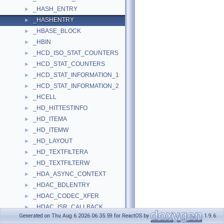
_HASH_ENTRY
►
_HASHENTRY
►
_HBASE_BLOCK
►
_HBIN
►
_HCD_ISO_STAT_COUNTERS
►
_HCD_STAT_COUNTERS
►
_HCD_STAT_INFORMATION_1
►
_HCD_STAT_INFORMATION_2
►
_HCELL
►
_HD_HITTESTINFO
►
_HD_ITEMA
►
_HD_ITEMW
►
_HD_LAYOUT
►
_HD_TEXTFILTERA
►
_HD_TEXTFILTERW
►
_HDA_ASYNC_CONTEXT
►
_HDAC_BDLENTRY
►
_HDAC_CODEC_XFER
►
_HDAC_ISR_CALLBACK
►
Generated on Thu Aug 6 2026 06:35:59 for ReactOS by
1.9.6
_HDAC_RB
►