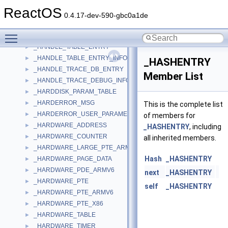
_HALP_APIC_INFO_TABLE
►
ReactOS
_HALP_ROLLOVER
►
0.4.17-dev-590-gbc0a1de
_HANDLE_INFO_1
►
Toggle main menu visibility
_HANDLE_TABLE
►
_HANDLE_TABLE_ENTRY
►
_HANDLE_TABLE_ENTRY_INFO
►
_HASHENTRY
_HANDLE_TRACE_DB_ENTRY
►
Member List
_HANDLE_TRACE_DEBUG_INFO
►
_HARDDISK_PARAM_TABLE
►
_HARDERROR_MSG
►
This is the complete list
_HARDERROR_USER_PARAMETERS
►
of members for
_HARDWARE_ADDRESS
►
_HASHENTRY
, including
_HARDWARE_COUNTER
►
all inherited members.
_HARDWARE_LARGE_PTE_ARMV6
►
Hash
_HASHENTRY
_HARDWARE_PAGE_DATA
►
_HARDWARE_PDE_ARMV6
►
next
_HASHENTRY
_HARDWARE_PTE
►
self
_HASHENTRY
_HARDWARE_PTE_ARMV6
►
_HARDWARE_PTE_X86
►
_HARDWARE_TABLE
►
_HARDWARE_TIMER
►