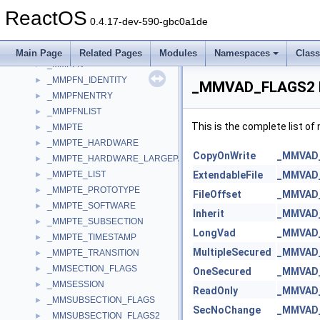
_MMIOINFO
►
ReactOS
_MMPAGING_FILE
►
0.4.17-dev-590-gbc0a1de
_MMPDE
►
_MMPDE_HARDWARE
►
Main Page
Related Pages
Modules
Namespaces
Clas
_MMPFN
►
_MMPFN_IDENTITY
►
_MMVAD_FLAGS2 M
_MMPFNENTRY
►
_MMPFNLIST
►
This is the complete list o
_MMPTE
►
_MMPTE_HARDWARE
►
CopyOnWrite
_MMVAD
_MMPTE_HARDWARE_LARGEPAGE
►
_MMPTE_LIST
ExtendableFile
_MMVAD
►
_MMPTE_PROTOTYPE
►
FileOffset
_MMVAD
_MMPTE_SOFTWARE
►
Inherit
_MMVAD
_MMPTE_SUBSECTION
►
LongVad
_MMVAD
_MMPTE_TIMESTAMP
►
MultipleSecured
_MMVAD
_MMPTE_TRANSITION
►
_MMSECTION_FLAGS
►
OneSecured
_MMVAD
_MMSESSION
►
ReadOnly
_MMVAD
_MMSUBSECTION_FLAGS
►
SecNoChange
_MMVAD
_MMSUBSECTION_FLAGS2
►