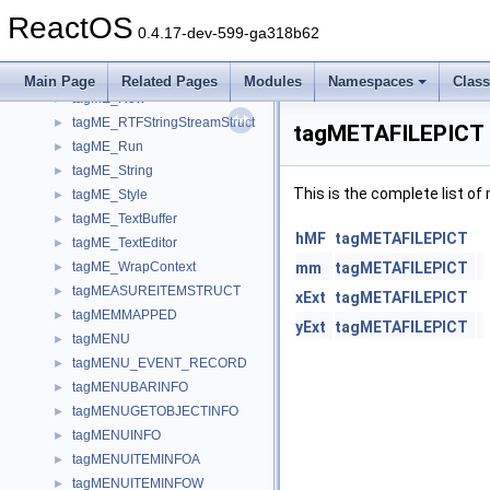
tagME_GlobalDestStruct
►
ReactOS
tagME_InStream
►
0.4.17-dev-599-ga318b62
tagME_OutStream
►
tagME_Paragraph
►
Main Page
Related Pages
Modules
Namespaces
Clas
tagME_Row
►
tagME_RTFStringStreamStruct
►
tagMETAFILEPICT 
tagME_Run
►
tagME_String
►
This is the complete list o
tagME_Style
►
tagME_TextBuffer
►
hMF
tagMETAFILEPICT
tagME_TextEditor
►
tagME_WrapContext
mm
tagMETAFILEPICT
►
tagMEASUREITEMSTRUCT
►
xExt
tagMETAFILEPICT
tagMEMMAPPED
►
yExt
tagMETAFILEPICT
tagMENU
►
tagMENU_EVENT_RECORD
►
tagMENUBARINFO
►
tagMENUGETOBJECTINFO
►
tagMENUINFO
►
tagMENUITEMINFOA
►
tagMENUITEMINFOW
►