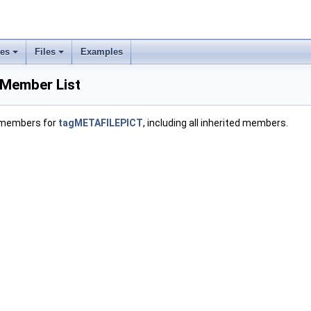
ses
Files
Examples
Member List
f members for
tagMETAFILEPICT
, including all inherited members.