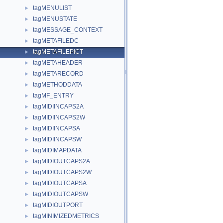
tagMENULIST
►
tagMENUSTATE
►
tagMESSAGE_CONTEXT
►
tagMETAFILEDC
►
tagMETAFILEPICT
►
tagMETAHEADER
►
tagMETARECORD
►
tagMETHODDATA
►
tagMF_ENTRY
►
tagMIDIINCAPS2A
►
tagMIDIINCAPS2W
►
tagMIDIINCAPSA
►
tagMIDIINCAPSW
►
tagMIDIMAPDATA
►
tagMIDIOUTCAPS2A
►
tagMIDIOUTCAPS2W
►
tagMIDIOUTCAPSA
►
tagMIDIOUTCAPSW
►
tagMIDIOUTPORT
►
tagMINIMIZEDMETRICS
►