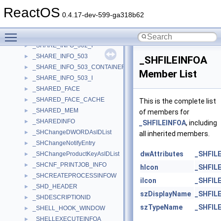
_SHARE_INFO_501
►
ReactOS
_SHARE_INFO_501_CONTAINER
►
0.4.17-dev-599-ga318b62
_SHARE_INFO_502
►
Toggle main menu visibility
_SHARE_INFO_502_CONTAINER
►
_SHARE_INFO_502_I
►
_SHARE_INFO_503
►
_SHFILEINFOA
_SHARE_INFO_503_CONTAINER
►
Member List
_SHARE_INFO_503_I
►
_SHARED_FACE
►
_SHARED_FACE_CACHE
►
This is the complete list
_SHARED_MEM
►
of members for
_SHAREDINFO
►
_SHFILEINFOA
, including
_SHChangeDWORDAsIDList
►
all inherited members.
_SHChangeNotifyEntry
►
dwAttributes
_SHFIL
_SHChangeProductKeyAsIDList
►
_SHCNF_PRINTJOB_INFO
►
hIcon
_SHFIL
_SHCREATEPROCESSINFOW
►
iIcon
_SHFIL
_SHD_HEADER
►
szDisplayName
_SHFIL
_SHDESCRIPTIONID
►
szTypeName
_SHFIL
_SHELL_HOOK_WINDOW
►
_SHELLEXECUTEINFOA
►