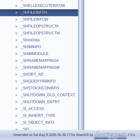
_SHELLEXECUTEINFOW
►
_SHFILEINFOA
►
_SHFILEINFOW
►
_SHFILEOPSTRUCTA
►
_SHFILEOPSTRUCTW
►
_ShimData
►
_SHIMINFO
►
_SHIMMODULE
►
_SHNAMEMAPPINGA
►
_SHNAMEMAPPINGW
►
_SHORT_AD
►
_SHQUERYRBINFO
►
_SHSTOCKICONINFO
►
_SHUTDOWN_DLG_CONTEXT
►
_SHUTDOWN_ENTRY
►
_SI_ACCESS
►
_SI_INHERIT_TYPE
►
_SI_OBJECT_INFO
►
_SID
►
Generated on Sat Aug 8 2026 06:36:17 for ReactOS by
1.9.6
_SID_2
►