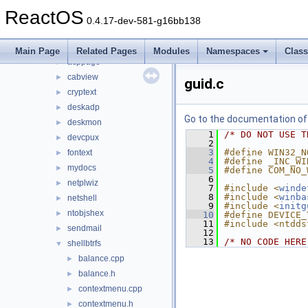
np
►
ReactOS
ntdll
►
0.4.17-dev-581-g16bb138
opengl
►
shellext
▼
Main Page
Related Pages
Modules
Namespaces
Clas
acppage
►
cabview
►
guid.c
cryptext
►
deskadp
►
Go to the documentation of t
deskmon
►
    1
/* DO NOT USE T
devcpux
►
    2
    3
#define WIN32_N
fontext
►
    4
#define _INC_WI
mydocs
►
    5
#define COM_NO_
    6
netplwiz
►
    7
#include <
winde
    8
#include <
winba
netshell
►
    9
#include <
initg
ntobjshex
►
   10
#define DEVICE_
   11
#include <ntdds
sendmail
►
   12
   13
/* NO CODE HERE
shellbtrfs
▼
balance.cpp
►
balance.h
►
contextmenu.cpp
►
contextmenu.h
►