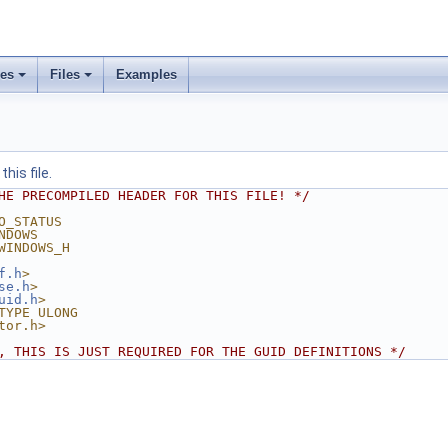
ses
Files
Examples
his file.
HE PRECOMPILED HEADER FOR THIS FILE! */
O_STATUS
NDOWS
WINDOWS_H
f.h
>
se.h
>
uid.h
>
TYPE ULONG
tor.h>
, THIS IS JUST REQUIRED FOR THE GUID DEFINITIONS */