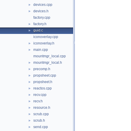
devices.cpp
►
devices.h
►
factory.cpp
factory.h
►
guid.c
►
iconoverlay.cpp
iconoverlay.h
►
main.cpp
►
mountmgr_local.cpp
mountmgr_local.h
►
precomp.h
►
propsheet.cpp
►
propsheet.h
►
reactos.cpp
►
recv.cpp
►
recv.h
►
resource.h
►
scrub.cpp
►
scrub.h
►
send.cpp
►