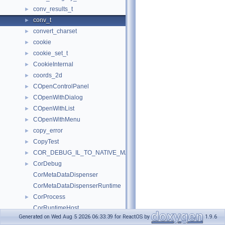
conv_results_t
►
conv_t
►
convert_charset
►
cookie
►
cookie_set_t
►
CookieInternal
►
coords_2d
►
COpenControlPanel
►
COpenWithDialog
►
COpenWithList
►
COpenWithMenu
►
copy_error
►
CopyTest
►
COR_DEBUG_IL_TO_NATIVE_MAP
►
CorDebug
►
CorMetaDataDispenser
CorMetaDataDispenserRuntime
CorProcess
►
CorRuntimeHost
Generated on Wed Aug 5 2026 06:33:39 for ReactOS by
1.9.6
cos_table
►