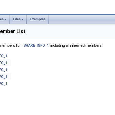
ses
Files
Examples
mber List
f members for
_SHARE_INFO_1
, including all inherited members.
FO_1
FO_1
FO_1
FO_1
FO_1