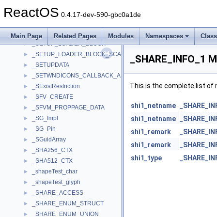
_SETTINGS
►
ReactOS
_SETTINGS_DATA
►
0.4.17-dev-590-gbc0a1de
_SETTINGS_ENTRY
►
_SETTRANSFERMODE
►
Main Page
Related Pages
Modules
Namespaces
Clas
_SETUP_LOADER_BLOCK
►
_SETUP_LOADER_BLOCK_SCALARS
►
_SHARE_INFO_1 Me
_SETUPDATA
►
_SETWNDICONS_CALLBACK_ARGUMENTS
►
This is the complete list o
_SExistRestriction
►
_SFV_CREATE
►
shi1_netname
_SHARE_IN
_SFVM_PROPPAGE_DATA
►
_SG_Impl
shi1_netname
_SHARE_IN
►
_SG_Pin
►
shi1_remark
_SHARE_IN
_SGuidArray
►
shi1_remark
_SHARE_IN
_SHA256_CTX
►
shi1_type
_SHARE_IN
_SHA512_CTX
►
_shapeTest_char
►
_shapeTest_glyph
►
_SHARE_ACCESS
►
_SHARE_ENUM_STRUCT
►
_SHARE_ENUM_UNION
►