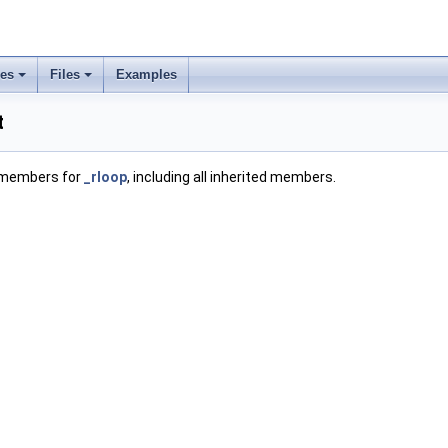
ses
Files
Examples
t
f members for
_rloop
, including all inherited members.