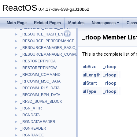
_RESERVE_TRACK_USER_IN
►
ReactOS
_RESETBUS_PARAMS
►
0.4.17-dev-599-ga318b62
_RESOLUTION_INFO
►
_RESOLVER_CACHE
►
Main Page
Related Pages
Modules
Namespaces
Clas
_RESOLVER_CACHE_ENTRY
►
_RESOURCE_HASH_ENTRY
►
_rloop Member Lis
_RESOURCE_PERFORMANCE_DATA
►
_RESOURCEMANAGER_BASIC_INFORMATION
►
This is the complete list o
_RESOURCEMANAGER_COMPLETION_INFORMATION
►
_RESTOREPTINFOA
►
cbSize
_rloop
_RESTOREPTINFOW
►
_RFCOMM_COMMAND
ulLength
_rloop
►
_RFCOMM_MSC_DATA
►
ulStart
_rloop
_RFCOMM_RLS_DATA
►
ulType
_rloop
_RFCOMM_RPN_DATA
►
_RFSD_SUPER_BLOCK
►
_RGN_ATTR
►
_RGNDATA
►
_RGNDATAHEADER
►
_RGNHEADER
►
_RGNRANGE
►