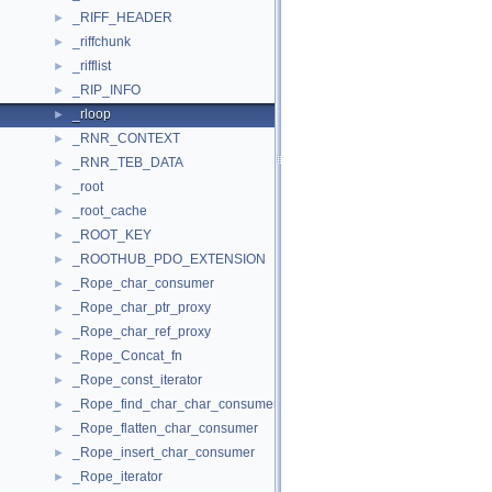
_RIFF_HEADER
►
_riffchunk
►
_rifflist
►
_RIP_INFO
►
_rloop
►
_RNR_CONTEXT
►
_RNR_TEB_DATA
►
_root
►
_root_cache
►
_ROOT_KEY
►
_ROOTHUB_PDO_EXTENSION
►
_Rope_char_consumer
►
_Rope_char_ptr_proxy
►
_Rope_char_ref_proxy
►
_Rope_Concat_fn
►
_Rope_const_iterator
►
_Rope_find_char_char_consumer
►
_Rope_flatten_char_consumer
►
_Rope_insert_char_consumer
►
_Rope_iterator
►