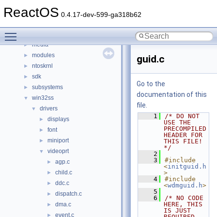
boot
►
ReactOS
dll
►
0.4.17-dev-599-ga318b62
drivers
►
Toggle main menu visibility
hal
►
media
►
modules
►
guid.c
ntoskrnl
►
sdk
►
Go to the
subsystems
►
documentation of this
win32ss
▼
file.
drivers
▼
    1
/* DO NOT 
displays
►
USE THE 
PRECOMPILED 
font
►
HEADER FOR 
miniport
►
THIS FILE! 
*/
videoprt
▼
    2
    3
#include 
agp.c
►
<
initguid.h
child.c
>
►
    4
#include 
ddc.c
►
<
wdmguid.h
>
    5
dispatch.c
►
    6
/* NO CODE 
HERE, THIS 
dma.c
►
IS JUST 
event.c
►
REQUIRED 