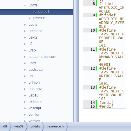
    8
#ifdef 
ubtrfs
▼
APSTUDIO_IN
VOKED
resource.h
    9
#ifndef 
ubtrfs.c
►
APSTUDIO_RE
ADONLY_SYMB
ucdfs
►
OLS
   10
#define 
ucrtbase
►
_APS_NEXT_R
uext2
►
ESOURCE_VAL
UE        
ufat
►
101
   11
#define 
ufatx
►
_APS_NEXT_C
uiautomationcore
OMMAND_VALU
►
E         
untfs
►
40001
   12
#define 
updspapi
►
_APS_NEXT_C
ONTROL_VALU
url
►
E         
urlmon
►
1001
   13
#define 
userenv
►
_APS_NEXT_S
YMED_VALUE           
usp10
►
101
uxtheme
►
   14
#endif
   15
#endif
vbscript
►
verifier
►
version
►
dll
win32
ubtrfs
resource.h
vssapi
►