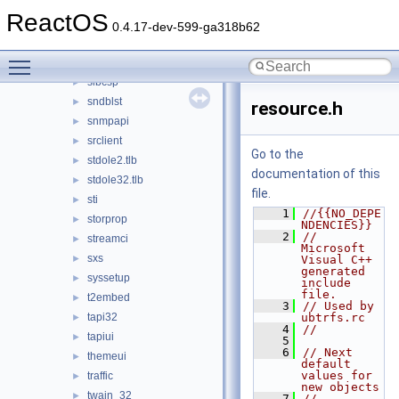
shdocvw
►
ReactOS
shell32
►
0.4.17-dev-599-ga318b62
shimgvw
►
Toggle main menu visibility
shlwapi
►
slbcsp
►
sndblst
►
resource.h
snmpapi
►
srclient
►
Go to the
stdole2.tlb
►
documentation of this
stdole32.tlb
►
file.
sti
►
    1
//{{NO_DEPE
storprop
►
NDENCIES}}
    2
// 
streamci
►
Microsoft 
sxs
►
Visual C++ 
generated 
syssetup
►
include 
file.
t2embed
►
    3
// Used by 
tapi32
ubtrfs.rc
►
    4
//
tapiui
►
    5
    6
// Next 
themeui
►
default 
values for 
traffic
►
new objects
twain_32
►
    7
// 