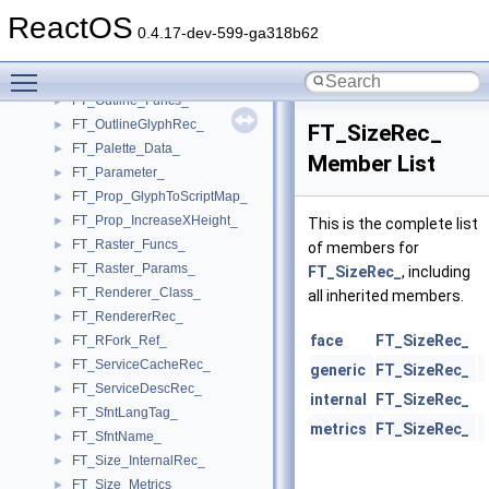
FT_ModuleRec_
►
ReactOS
FT_Multi_Master_
►
0.4.17-dev-599-ga318b62
FT_Open_Args_
►
Toggle main menu visibility
FT_Outline_
►
FT_Outline_Funcs_
►
FT_OutlineGlyphRec_
►
FT_SizeRec_
FT_Palette_Data_
►
Member List
FT_Parameter_
►
FT_Prop_GlyphToScriptMap_
►
FT_Prop_IncreaseXHeight_
►
This is the complete list
FT_Raster_Funcs_
►
of members for
FT_Raster_Params_
►
FT_SizeRec_
, including
FT_Renderer_Class_
►
all inherited members.
FT_RendererRec_
►
face
FT_SizeRec_
FT_RFork_Ref_
►
FT_ServiceCacheRec_
►
generic
FT_SizeRec_
FT_ServiceDescRec_
►
internal
FT_SizeRec_
FT_SfntLangTag_
►
metrics
FT_SizeRec_
FT_SfntName_
►
FT_Size_InternalRec_
►
FT_Size_Metrics_
►