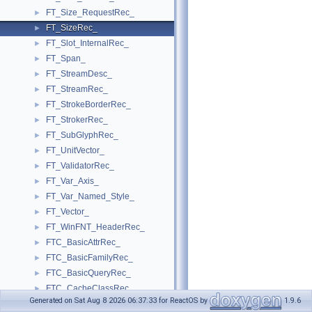
FT_Size_RequestRec_
►
FT_SizeRec_
►
FT_Slot_InternalRec_
►
FT_Span_
►
FT_StreamDesc_
►
FT_StreamRec_
►
FT_StrokeBorderRec_
►
FT_StrokerRec_
►
FT_SubGlyphRec_
►
FT_UnitVector_
►
FT_ValidatorRec_
►
FT_Var_Axis_
►
FT_Var_Named_Style_
►
FT_Vector_
►
FT_WinFNT_HeaderRec_
►
FTC_BasicAttrRec_
►
FTC_BasicFamilyRec_
►
FTC_BasicQueryRec_
►
FTC_CacheClassRec_
►
Generated on Sat Aug 8 2026 06:37:33 for ReactOS by
1.9.6
FTC_CacheRec_
►