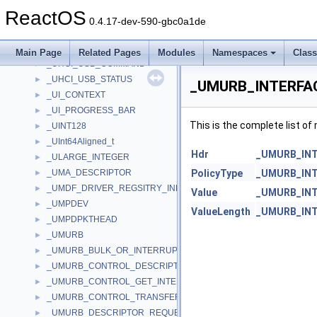
_UHCI_QH
►
ReactOS
_UHCI_TD
►
0.4.17-dev-590-gbc0a1de
_UHCI_TD_TOKEN
►
_UHCI_TRANSFER
►
Main Page
Related Pages
Modules
Namespaces
Clas
_UHCI_USB_COMMAND
►
_UHCI_USB_STATUS
►
_UMURB_INTERFAC
_UI_CONTEXT
►
_UI_PROGRESS_BAR
►
This is the complete list o
_UINT128
►
_UInt64Aligned_t
►
Hdr
_UMURB_INT
_ULARGE_INTEGER
►
_UMA_DESCRIPTOR
PolicyType
_UMURB_INT
►
_UMDF_DRIVER_REGSITRY_INFO
►
Value
_UMURB_INT
_UMPDEV
►
ValueLength
_UMURB_INT
_UMPDPKTHEAD
►
_UMURB
►
_UMURB_BULK_OR_INTERRUPT_TRANSFER
►
_UMURB_CONTROL_DESCRIPTOR_REQUEST
►
_UMURB_CONTROL_GET_INTERFACE_REQUEST
►
_UMURB_CONTROL_TRANSFER
►
_UMURB_DESCRIPTOR_REQUEST
►