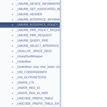
_UMURB_DEVICE_INFORMATION
►
_UMURB_GET_ASSOCIATED_INTERFACE
►
_UMURB_HEADER
►
_UMURB_INTERFACE_INFORMATION
►
_UMURB_INTERFACE_POLICY_REQUEST
►
_UMURB_PIPE_POLICY_REQUEST
►
_UMURB_PIPE_REQUEST
►
_UMURB_QUERY_PIPE
►
_UMURB_SELECT_INTERFACE
►
_UNALLOC_SPACE_DESC
►
_UnaryPredWrapper
►
_Underflow
►
_Underflow< char, char_traits< char > >
►
_UNI_CODEPAGEINFO
►
_UNI_GLYPHSETDATA
►
_UNIATA_CTL
►
_UNIATA_REG_IO
►
_UNIATA_REG_IO_HDR
►
_UNICODE_PREFIX_TABLE
►
_UNICODE_PREFIX_TABLE_ENTRY
►