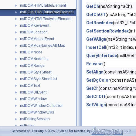
nsIDOMHTMLTableElement
►
GetCh
(nsAString *aCh)
nsIDOMHTMLTableRowElement
►
GetChOff
(nsAString *aC
nsIDOMHTMLTextAreaElement
►
GetRowIndex
(int32_t *a
nsIDOMKeyEvent
►
GetSectionRowIndex
(in
nsIDOMLocation
►
nsIDOMMouseEvent
GetVAlign
(nsAString *aV
►
nsIDOMMozNamedAttrMap
►
InsertCell
(int32_t index
nsIDOMNode
►
QueryInterface
(nsIIDRef 
nsIDOMNodeList
►
Release
()
nsIDOMRange
►
SetAlign
(const nsAString
nsIDOMStyleSheet
►
nsIDOMStyleSheetList
►
SetBgColor
(const nsASt
nsIDOMText
►
SetCh
(const nsAString *
nsIDOMUIEvent
►
SetChOff
(const nsAStri
nsIDOMWindow
►
SetVAlign
(const nsAStri
nsIDOMWindowCollection
►
nsIDOMWindowUtils
►
nsIEditingSession
►
nsIEditor
►
Generated on Thu Aug 6 2026 06:38:46 for ReactOS by
1.9.6
nsIEmbeddingSiteWindow
►