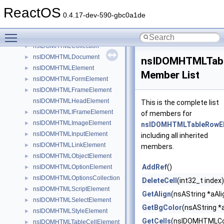
nsIDOMHTMLAnchorElement
►
ReactOS
nsIDOMHTMLAreaElement
►
0.4.17-dev-590-gbc0a1de
nsIDOMHTMLBodyElement
►
Toggle main menu visibility
nsIDOMHTMLButtonElement
►
nsIDOMHTMLCollection
►
nsIDOMHTMLDocument
►
nsIDOMHTMLTab
nsIDOMHTMLElement
►
Member List
nsIDOMHTMLFormElement
►
nsIDOMHTMLFrameElement
►
nsIDOMHTMLHeadElement
This is the complete list
nsIDOMHTMLIFrameElement
►
of members for
nsIDOMHTMLImageElement
►
nsIDOMHTMLTableRowE
nsIDOMHTMLInputElement
►
including all inherited
nsIDOMHTMLLinkElement
►
members.
nsIDOMHTMLObjectElement
►
AddRef
()
nsIDOMHTMLOptionElement
►
nsIDOMHTMLOptionsCollection
►
DeleteCell
(int32_t index)
nsIDOMHTMLScriptElement
►
GetAlign
(nsAString *aAli
nsIDOMHTMLSelectElement
►
GetBgColor
(nsAString *
nsIDOMHTMLStyleElement
►
GetCells
(nsIDOMHTMLColl
nsIDOMHTMLTableCellElement
►