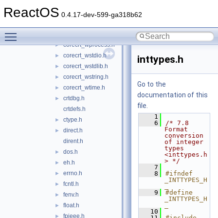
corecrt_stdio_config.h
►
ReactOS
corecrt_wctype.h
►
0.4.17-dev-599-ga318b62
corecrt_wdirect.h
►
Toggle main menu visibility
corecrt_wio.h
►
corecrt_wprocess.h
►
corecrt_wstdio.h
►
inttypes.h
corecrt_wstdlib.h
►
corecrt_wstring.h
►
Go to the
corecrt_wtime.h
►
documentation of this
crtdbg.h
►
file.
crtdefs.h
    1
ctype.h
►
    6
/* 7.8 
Format 
direct.h
►
conversion 
dirent.h
of integer 
types 
dos.h
►
<inttypes.h
> */
eh.h
►
    7
errno.h
    8
#ifndef 
►
_INTTYPES_H
fcntl.h
►
_
    9
#define 
fenv.h
►
_INTTYPES_H
_
float.h
►
   10
fpieee.h
►
   11
#include 