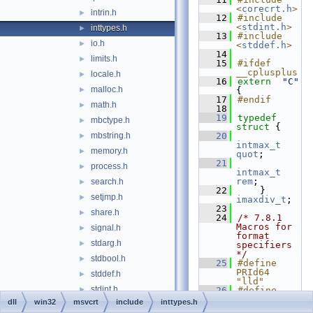
<
corecrt.h
>
intrin.h
►
   12
#include 
<
stdint.h
>
inttypes.h
►
   13
#include 
io.h
►
<
stddef.h
>
   14
limits.h
►
   15
#ifdef  
__cplusplus
locale.h
►
   16
extern
"C"
malloc.h
►
{
   17
#endif
math.h
►
   18
   19
typedef
mbctype.h
►
struct 
{
mbstring.h
   20
►
intmax_t
memory.h
►
quot
;
   21
process.h
►
intmax_t
rem
;
search.h
►
   22
    } 
setjmp.h
►
imaxdiv_t
;
   23
share.h
►
   24
/* 7.8.1 
Macros for 
signal.h
►
format 
stdarg.h
►
specifiers 
*/
stdbool.h
►
   25
#define 
PRId64 
stddef.h
►
"lld"
stdint.h
►
   26
#define 
PRIi64 
dll
win32
msvcrt
include
inttypes.h
stdio.h
►
"lli"