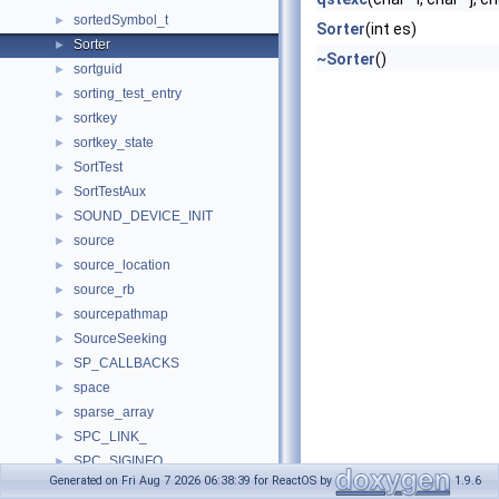
sortedSymbol_t
►
Sorter
(int es)
Sorter
►
~Sorter
()
sortguid
►
sorting_test_entry
►
sortkey
►
sortkey_state
►
SortTest
►
SortTestAux
►
SOUND_DEVICE_INIT
►
source
►
source_location
►
source_rb
►
sourcepathmap
►
SourceSeeking
►
SP_CALLBACKS
►
space
►
sparse_array
►
SPC_LINK_
►
SPC_SIGINFO_
►
Generated on Fri Aug 7 2026 06:38:39 for ReactOS by
1.9.6
SPCDigest
►