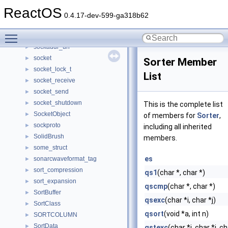
sockaddr_ipx
►
ReactOS
sockaddr_nb
►
0.4.17-dev-599-ga318b62
sockaddr_storage
►
Toggle main menu visibility
sockaddr_storage_xp
►
sockaddr_un
►
socket
►
Sorter Member
socket_lock_t
►
List
socket_receive
►
socket_send
►
socket_shutdown
►
This is the complete list
SocketObject
►
of members for
Sorter
,
sockproto
►
including all inherited
SolidBrush
►
members.
some_struct
►
es
sonarcwaveformat_tag
►
sort_compression
►
qs1
(char *, char *)
sort_expansion
►
qscmp
(char *, char *)
SortBuffer
►
qsexc
(char *i, char *j)
SortClass
►
qsort
(void *a, int n)
SORTCOLUMN
►
SortData
►
qstexc
(char *i, char *j, c