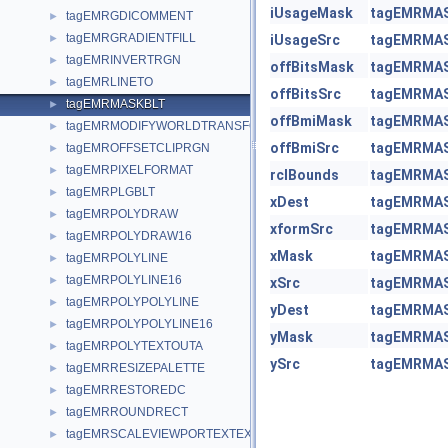
iUsageMask
tagEMRMA
tagEMRGDICOMMENT
►
tagEMRGRADIENTFILL
►
iUsageSrc
tagEMRMA
tagEMRINVERTRGN
►
offBitsMask
tagEMRMA
tagEMRLINETO
►
offBitsSrc
tagEMRMA
tagEMRMASKBLT
►
offBmiMask
tagEMRMA
tagEMRMODIFYWORLDTRANSFORM
►
offBmiSrc
tagEMRMA
tagEMROFFSETCLIPRGN
►
tagEMRPIXELFORMAT
►
rclBounds
tagEMRMA
tagEMRPLGBLT
►
xDest
tagEMRMA
tagEMRPOLYDRAW
►
xformSrc
tagEMRMA
tagEMRPOLYDRAW16
►
xMask
tagEMRMA
tagEMRPOLYLINE
►
tagEMRPOLYLINE16
►
xSrc
tagEMRMA
tagEMRPOLYPOLYLINE
►
yDest
tagEMRMA
tagEMRPOLYPOLYLINE16
►
yMask
tagEMRMA
tagEMRPOLYTEXTOUTA
►
ySrc
tagEMRMA
tagEMRRESIZEPALETTE
►
tagEMRRESTOREDC
►
tagEMRROUNDRECT
►
tagEMRSCALEVIEWPORTEXTEX
►