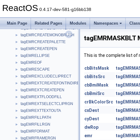
tagEMRBITBLT
►
ReactOS
tagEMRCREATEBRUSHINDIRECT
►
0.4.17-dev-581-g16bb138
tagEMRCREATECOLORSPACE
►
tagEMRCREATECOLORSPACEW
►
Main Page
Related Pages
Modules
Namespaces
Clas
tagEMRCREATEDIBPATTERNBRUSHPT
►
tagEMRCREATEMONOBRUSH
►
tagEMRMASKBLT M
tagEMRCREATEPALETTE
►
tagEMRCREATEPEN
►
This is the complete list o
tagEMRELLIPSE
►
tagEMREOF
►
cbBitsMask
tagEMRMA
tagEMRESCAPE
►
tagEMREXCLUDECLIPRECT
cbBitsSrc
tagEMRMA
►
tagEMREXTCREATEFONTINDIRECTW
►
cbBmiMask
tagEMRMA
tagEMREXTCREATEPEN
►
cbBmiSrc
tagEMRMA
tagEMREXTFLOODFILL
►
crBkColorSrc
tagEMRMA
tagEMREXTSELECTCLIPRGN
►
cxDest
tagEMRMA
tagEMREXTTEXTOUTA
►
tagEMRFILLPATH
►
cyDest
tagEMRMA
tagEMRFILLRGN
►
dwRop
tagEMRMA
tagEMRFORMAT
►
emr
tagEMRMA
tagEMRFRAMERGN
►