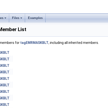
ses
Files
Examples
ember List
f members for
tagEMRMASKBLT
, including all inherited members.
SKBLT
SKBLT
SKBLT
SKBLT
SKBLT
SKBLT
SKBLT
SKBLT
SKBLT