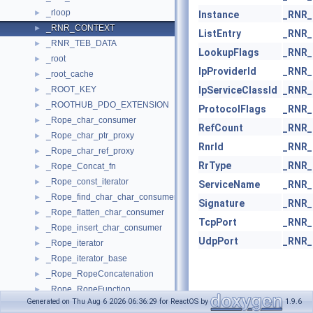
_rloop
►
Instance
_RNR
_RNR_CONTEXT
►
ListEntry
_RNR
_RNR_TEB_DATA
►
LookupFlags
_RNR
_root
►
lpProviderId
_RNR
_root_cache
►
_ROOT_KEY
lpServiceClassId
_RNR
►
_ROOTHUB_PDO_EXTENSION
►
ProtocolFlags
_RNR
_Rope_char_consumer
►
RefCount
_RNR
_Rope_char_ptr_proxy
►
RnrId
_RNR
_Rope_char_ref_proxy
►
RrType
_RNR
_Rope_Concat_fn
►
_Rope_const_iterator
►
ServiceName
_RNR
_Rope_find_char_char_consumer
►
Signature
_RNR
_Rope_flatten_char_consumer
►
TcpPort
_RNR
_Rope_insert_char_consumer
►
UdpPort
_RNR
_Rope_iterator
►
_Rope_iterator_base
►
_Rope_RopeConcatenation
►
_Rope_RopeFunction
►
Generated on Thu Aug 6 2026 06:36:29 for ReactOS by
1.9.6
_Rope_RopeLeaf
►