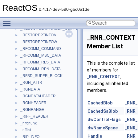
_RESOLVER_CACHE_ENTRY
►
ReactOS
_RESOURCE_HASH_ENTRY
►
0.4.17-dev-590-gbc0a1de
_RESOURCE_PERFORMANCE_DATA
►
Toggle main menu visibility
_RESOURCEMANAGER_BASIC_INFORMATION
►
_RESOURCEMANAGER_COMPLETION_INFORMATION
►
_RESTOREPTINFOA
►
_RNR_CONTEXT
_RESTOREPTINFOW
►
Member List
_RFCOMM_COMMAND
►
_RFCOMM_MSC_DATA
►
_RFCOMM_RLS_DATA
►
This is the complete list
_RFCOMM_RPN_DATA
►
of members for
_RFSD_SUPER_BLOCK
►
_RNR_CONTEXT
,
_RGN_ATTR
►
including all inherited
_RGNDATA
►
members.
_RGNDATAHEADER
►
CachedBlob
_RNR
_RGNHEADER
►
_RGNRANGE
►
CachedSaBlob
_RNR
_RIFF_HEADER
►
dwControlFlags
_RNR
_riffchunk
►
dwNameSpace
_RNR
_rifflist
►
Handle
_RNR
_RIP_INFO
►