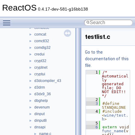
bcrypt
►
ReactOS
browseui
►
0.4.17-dev-581-g16bb138
cabinet
►
Toggle main menu visibility
cmd
►
combase
►
comcat
►
testlist.c
comctl32
►
comdlg32
►
Go to the
credui
►
documentation of this
crypt32
►
file.
cryptnet
►
    1
/* 
cryptui
►
Automatical
ly 
d3dcompiler_43
►
generated 
d3drm
►
file; DO 
NOT EDIT!! 
d3dx9_36
►
*/
    2
dbghelp
►
    3
#define 
devenum
STANDALONE
►
    4
#include 
dinput
►
<
wine/test.
h
>
dinput8
►
    5
    6
extern
void
dnsapi
▼
func_name
(
v
name.c
►
oid
);