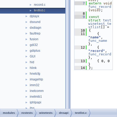
    7
extern
void
record.c
►
func_record
(
void
);
testlist.c
►
    8
dplayx
►
    9
const
struct 
test
dsound
►
winetest_te
stlist
[] =
dxdiagn
►
   10
{
faultrep
►
   11
    { 
"name"
, 
fusion
►
func_name
},
gdi32
►
   12
    { 
gdiplus
"record"
, 
►
func_record
GUI
►
},
   13
    { 0, 0 
hid
►
}
   14
};
hlink
►
hnetcfg
►
imagehlp
►
imm32
►
inetcomm
►
inetmib1
►
iphlpapi
►
itss
►
modules
rostests
winetests
dnsapi
testlist.c
jscript
►